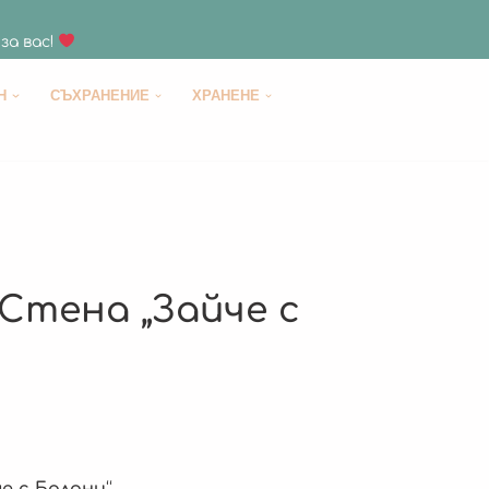
за вас!
H
СЪХРАНЕНИЕ
ХРАНЕНЕ
Стена „Зайче с
е с Балони
“