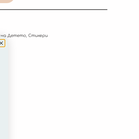
 на Детето
,
Стикери
to
.