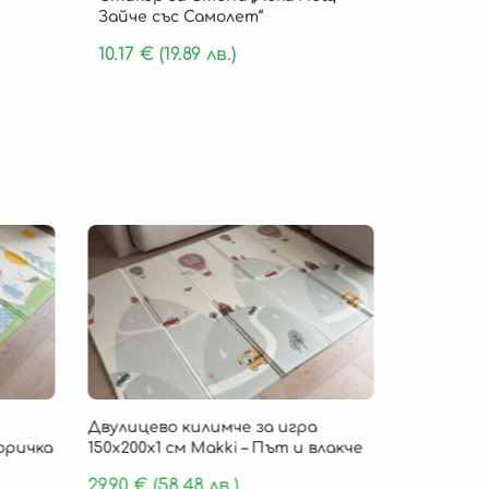
Зайче със Самолет“
10.17
€
(19.89 лв.)
Безпла
Двулицево килимче за игра
Детско ки
Горичка
150х200х1 см Makki – Път и влакче
„Cloud Com
пяна 180 х
29.90
€
(58.48 лв.)