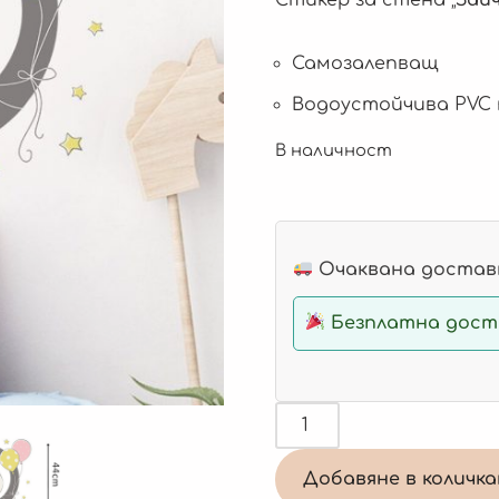
Самозалепващ
Водоустойчива PVC
В наличност
Очаквана доставк
Безплатна доста
Добавяне в количк