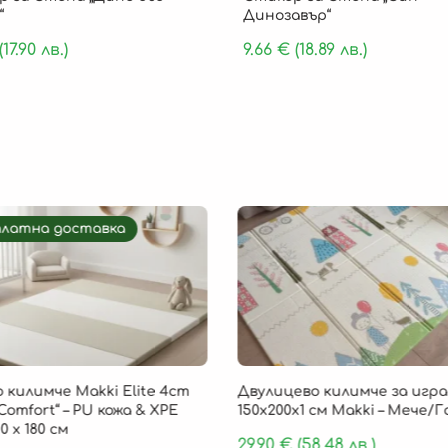
“
Динозавър“
(17.90 лв.)
9.66
€
(18.89 лв.)
платна доставка
 килимче Makki Elite 4cm
Двулицево килимче за игра
Comfort“ – PU кожа & XPE
150х200х1 см Makki – Мече/
0 х 180 см
29.90
€
(58.48 лв.)