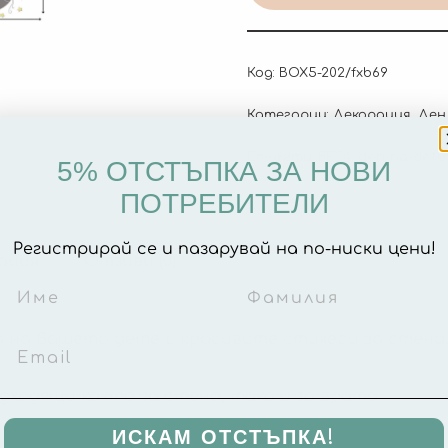
Код:
BOX5-202/fxb69
Категории:
Декорация
,
Ден
Етикети:
BF24
,
den-na-dete
5% ОТСТЪПКА ЗА НОВИ
ПОТРЕБИТЕЛИ
Регистрирай се и пазарувай на по-ниски цени!
ация
Отзиви (0)
 на Вашето дете с красивите стикери за стена
ходящи както за стена, така и за врата.
ИСКАМ ОТСТЪПКА!