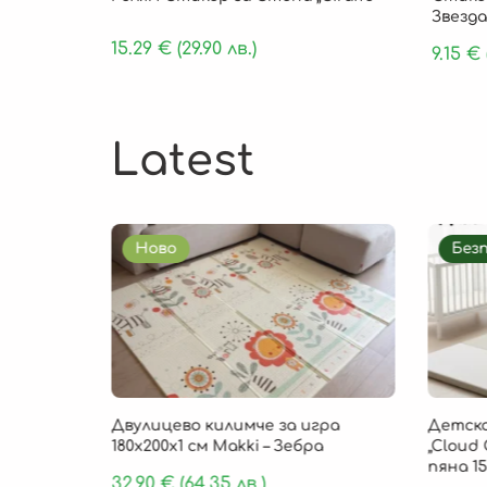
Звезда
15.29
€
(29.90 лв.)
9.15
€
Latest
Ново
Без
85 × 1 см
Двулицево килимче за игра
Детско
, 9 части
180х200х1 см Makki – Зебра
„Cloud 
пяна 15
32.90
€
(64.35 лв.)