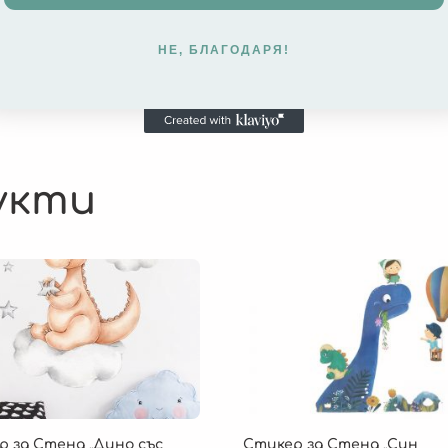
НЕ, БЛАГОДАРЯ!
укти
р за Стена „Дино със
Стикер за Стена „Син