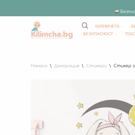
Безпла
КИЛИМЧЕТА
Б
Продължете
БЕЗОПАСНОСТ
ТЕК
към
съдържанието
Начало
\
Декорация
\
Стикери
\
Стикер з