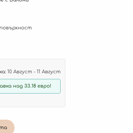
 повърхност
а:
10 Август - 11 Август
вка над 33.18 евро!
ата