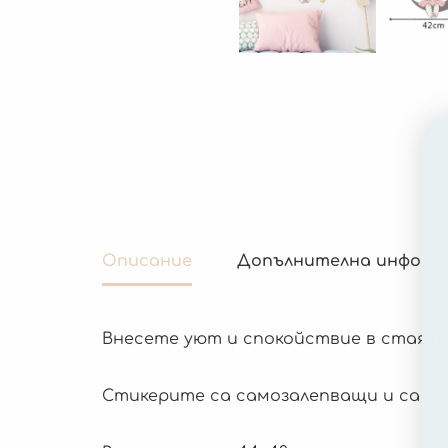
Описание
Допълнителна информ
Внесете уют и спокойствие в стаята
Стикерите са самозалепващи и са под