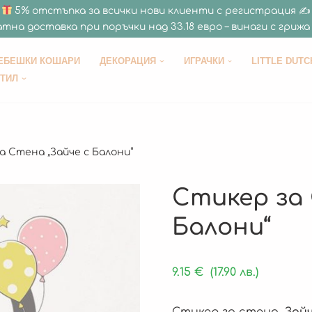
5% отстъпка за всички нови клиенти с регистрация ✍
тна доставка при поръчки над 33.18 евро – винаги с грижа 
ЕБЕШКИ КОШАРИ
ДЕКОРАЦИЯ
ИГРАЧКИ
LITTLE DUTC
СТИЛ
а Стена „Зайче с Балони“
Стикер за 
Балони“
9.15
€
(17.90 лв.)
Стикер за стена „
Зайч