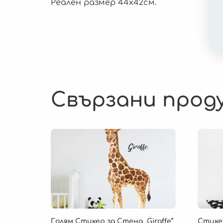
Реален размер 44х42см.
Свързани прод
Голям Стикер за Стена „Giraffe“
Стике