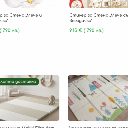
р за Стена „Мече и
Стикер за Стена „Мече съ
чка“
Звездичка“
(17.90 лв.)
9.15
€
(17.90 лв.)
платна доставка