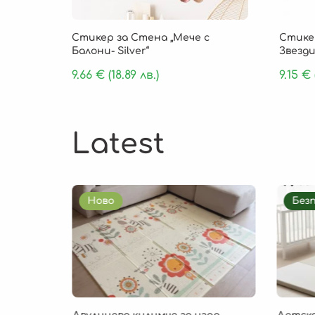
Стикер за Стена „Мече с
Стике
Балони- Silver“
Звезди
9.66
€
(18.89 лв.)
9.15
€
Latest
Ново
Без