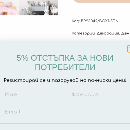
Код:
BR93042/BOX1-ST6
Категории:
Декорация
,
Ден
Етикети:
BF24
,
den-na-dete
5% ОТСТЪПКА ЗА НОВИ
ПОТРЕБИТЕЛИ
ация
Отзиви (0)
Регистрирай се и пазарувай на по-ниски цени!
 на Вашето дете с красивите стикери за стена
ходящи както за стена, така и за врата.