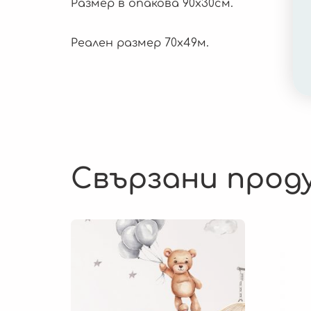
Размер в опакова 90х30см.
Реален размер 70х49м.
Свързани прод