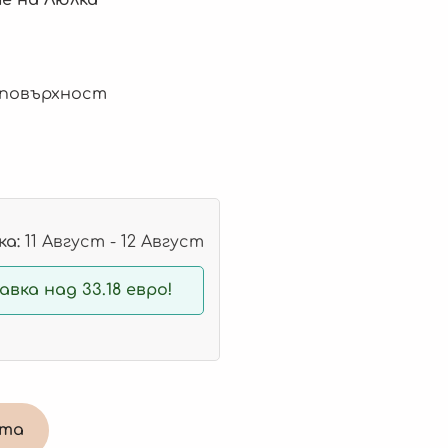
 повърхност
а:
11 Август - 12 Август
вка над 33.18 евро!
ата