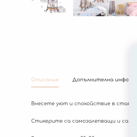
Описание
Допълнителна информ
Внесете уют и спокойствие в стаята
Стикерите са самозалепващи и са под