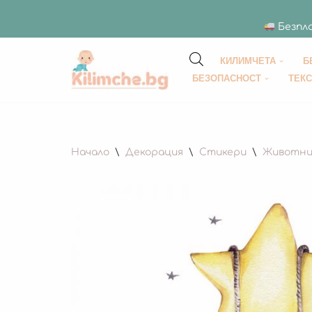
Безпла
КИЛИМЧЕТА
Б
Продължете
БЕЗОПАСНОСТ
ТЕК
към
съдържанието
Начало
\
Декорация
\
Стикери
\
Животни