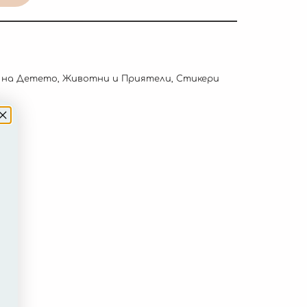
 на Детето
,
Животни и Приятели
,
Стикери
to
.