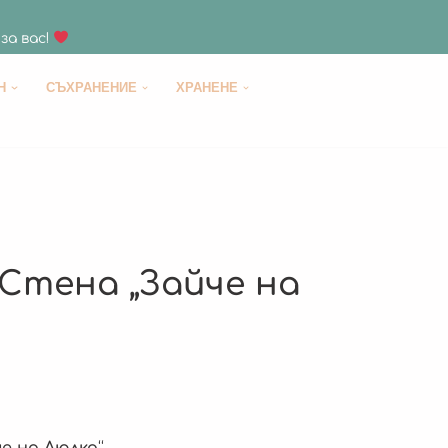
за вас!
H
СЪХРАНЕНИЕ
ХРАНЕНЕ
Стена „Зайче на
е на Люлка
“