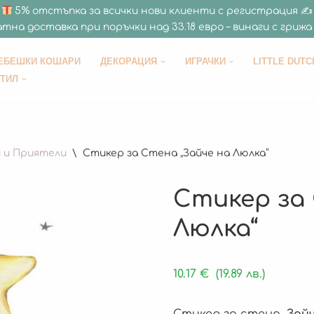
5% отстъпка за всички нови клиенти с регистрация ✍
тна доставка при поръчки над 33.18 евро – винаги с грижа 
ЕБЕШКИ КОШАРИ
ДЕКОРАЦИЯ
ИГРАЧКИ
LITTLE DUTC
СТИЛ
 и Приятели
\
Стикер за Стена „Зайче на Люлка“
Стикер за 
Люлка“
10.17
€
(19.89 лв.)
Стикер за стена „
Зайч