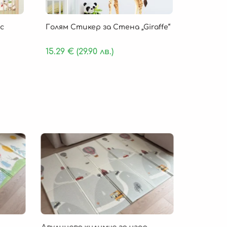
с
Голям Стикер за Стена „Giraffe“
15.29
€
(29.90 лв.)
Безпла