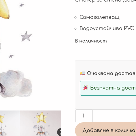
Самозалепващ
Водоустойчива PVC
В наличност
Очаквана доставк
Безплатна доста
Добавяне в количк