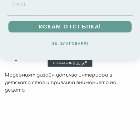
Сгъваема и водоустойчива кутия за съхранение
на детски играчки.
ИСКАМ ОТСТЪПКА!
С размер 33 х 33 см е подходяща за рафтовете на
Икеа – Kallax.
НЕ, БЛАГОДАРЯ!
Кутията е сгъваема и може лесно да се прибере,
без да заема място когато не се използва.
Модерният дизайн допълва интериора в
детската стая и привлича вниманието на
децата.