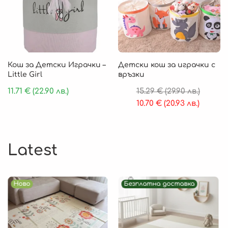
Кош за Детски Играчки –
Детски кош за играчки с
Little Girl
връзки
11.71
€
(22.90 лв.)
15.29
€
(29.90 лв.)
10.70
€
(20.93 лв.)
Latest
Ново
Безплатна доставка