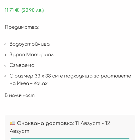
11.71
€
(22.90 лв.)
Предимства:
Водоустойчива
Здрав Материал
Сгъваема
С размер 33 х 33 см е подходяща за рафтовете
на Икеа – Kallax
В наличност
Очаквана доставка:
11 Август - 12
Август