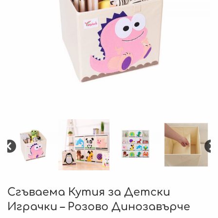
Сгъваема Кутия за Детски
Играчки – Розово Динозавърче