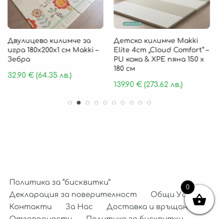
Двулицево килимче за
Детско килимче Makki
игра 180х200х1 см Makki –
Elite 4cm „Cloud Comfort“ –
Зебра
PU кожа & XPE пяна 150 х
180 см
32.90
€
(64.35 лв.)
139.90
€
(273.62 лв.)
Политика за “бисквитки”
0
Декларация за поверителност
Общи Условия
Контакти
За Нас
Доставка и връщане