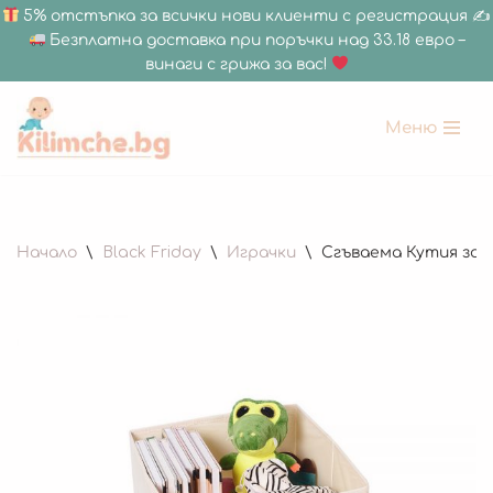
5% отстъпка за всички нови клиенти с регистрация ✍
Безплатна доставка при поръчки над 33.18 евро –
винаги с грижа за вас!
Меню
Продължете
към
съдържанието
Начало
\
Black Friday
\
Играчки
\
Сгъваема Кутия за 