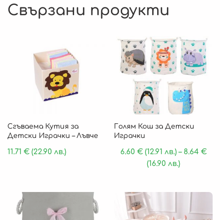
Свързани продукти
Сгъваема Кутия за
Голям Кош за Детски
Детски Играчки – Лъвче
Играчки
11.71
€
(22.90 лв.)
6.60
€
(12.91 лв.)
–
8.64
€
(16.90 лв.)