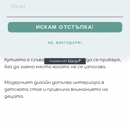
Сгъваема и водоустойчива кутия за съхранение
на детски играчки.
ИСКАМ ОТСТЪПКА!
С размер 33 х 33 см е подходяща за рафтовете на
НЕ, БЛАГОДАРЯ!
Икеа – Kallax.
Кутията е сгъваема и може лесно да се прибере,
без да заема място когато не се използва.
Модерният дизайн допълва интериора в
детската стая и привлича вниманието на
децата.