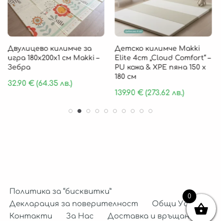
Двулицево килимче за
Детско килимче Makki
игра 180х200х1 см Makki –
Elite 4cm „Cloud Comfort“ –
Зебра
PU кожа & XPE пяна 150 х
180 см
32.90
€
(64.35 лв.)
139.90
€
(273.62 лв.)
Политика за “бисквитки”
0
Декларация за поверителност
Общи Условия
Контакти
За Нас
Доставка и връщане