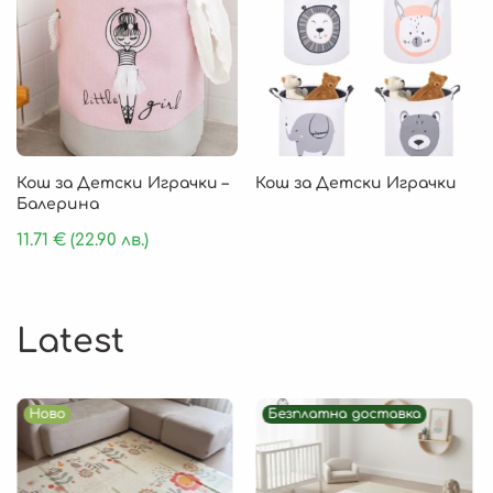
Кош за Детски Играчки –
Кош за Детски Играчки
Балерина
11.71
€
(22.90 лв.)
Latest
Ново
Безплатна доставка