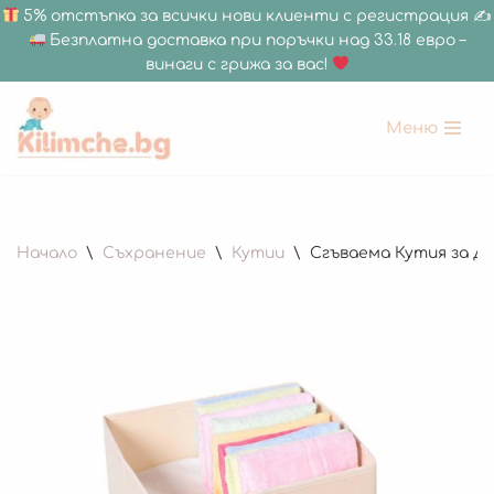
5% отстъпка за всички нови клиенти с регистрация ✍
Безплатна доставка при поръчки над 33.18 евро –
винаги с грижа за вас!
Меню
Продължете
към
съдържанието
Начало
\
Съхранение
\
Кутии
\
Сгъваема Кутия за Де