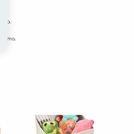
лзва.
ецата.