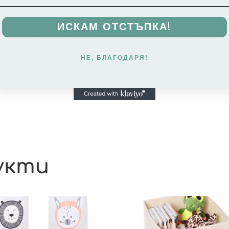
фтовете на Икеа – Kallax.
ИСКАМ ОТСТЪПКА!
е прибере, без да заема място когато не се изпо
НЕ, БЛАГОДАРЯ!
а в детската стая и привлича вниманието на д
укти