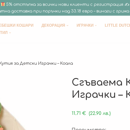
5% отстъпка за всички нови клиенти с регистрация ✍
тна доставка при поръчки над 33.18 евро – винаги с грижа 
ЕБЕШКИ КОШАРИ
ДЕКОРАЦИЯ
ИГРАЧКИ
LITTLE DUTC
СТИЛ
Кутия за Детски Играчки – Коала
Сгъваема 
Играчки – 
11.71
€
(22.90 лв.)
Предимства: