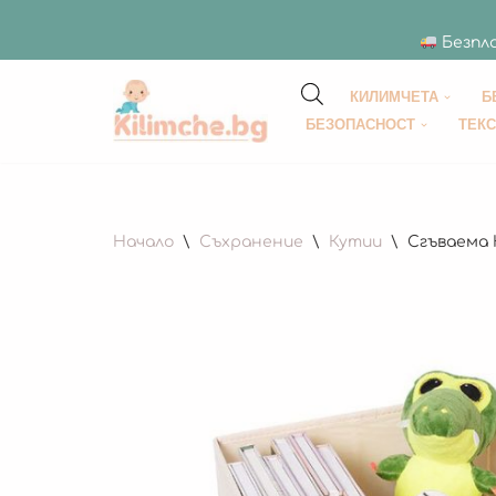
Безпла
КИЛИМЧЕТА
Б
Продължете
БЕЗОПАСНОСТ
ТЕК
към
съдържанието
Начало
\
Съхранение
\
Кутии
\
Сгъваема 