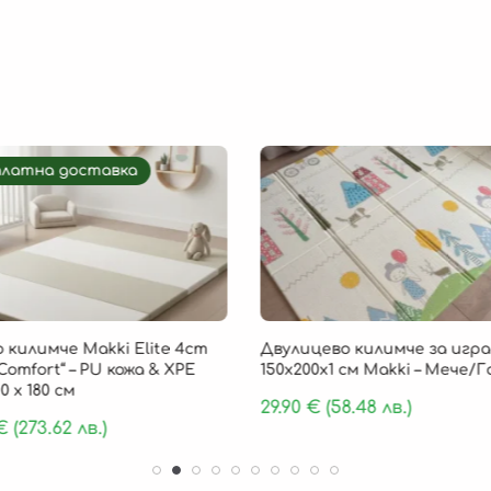
платна доставка
 килимче Makki Elite 4cm
Двулицево килимче за игра
Comfort“ – PU кожа & XPE
150х200х1 см Makki – Мече/
0 х 180 см
29.90
€
(58.48 лв.)
€
(273.62 лв.)