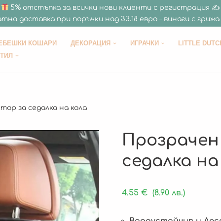
5% отстъпка за всички нови клиенти с регистрация ✍
тна доставка при поръчки над 33.18 евро – винаги с грижа 
ЕБЕШКИ КОШАРИ
ДЕКОРАЦИЯ
ИГРАЧКИ
LITTLE DUTC
СТИЛ
ор за седалка на кола
Прозрачен
седалка на
4.55
€
(8.90 лв.)
Водоустойчив и Лес