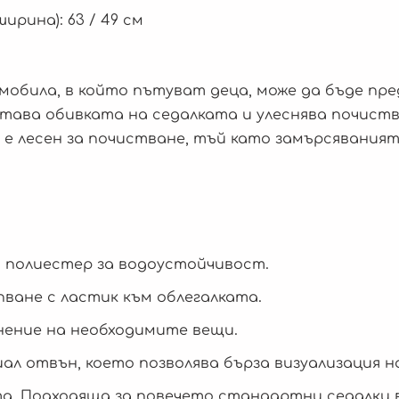
ирина): 63 / 49 см
обила, в който пътуват деца, може да бъде пр
итава обивката на седалката и улеснява почист
 е лесен за почистване, тъй като замърсявания
 полиестер за водоустойчивост.
пване с ластик към облегалката.
нение на необходимите вещи.
л отвън, което позволява бърза визуализация н
а. Подходяща за повечето стандартни седалки в