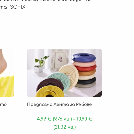
а ISOFIX.
рто
Предпазна Лента за Ръбове
4.99
€
(9.76 лв.)
–
10.90
€
(21.32 лв.)