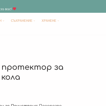
за вас!
H
СЪХРАНЕНИЕ
ХРАНЕНЕ
 протектор за
 кола
ен за Почистване:
Предпазва