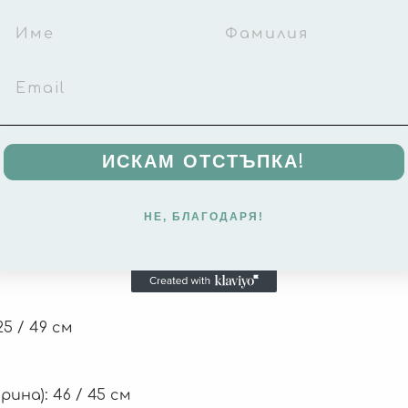
5 / 49 см
ина): 46 / 45 см
ирина): 63 / 49 см
ИСКАМ ОТСТЪПКА!
волява бързо и стабилно закрепване на подложка
НЕ, БЛАГОДАРЯ!
почиства повърхностно или изцяло, тъй като е 
5 / 49 см
ина): 46 / 45 см