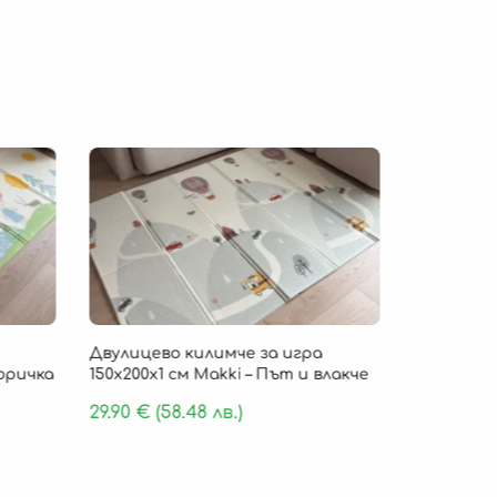
Безпла
Двулицево килимче за игра
Детско ки
Горичка
150х200х1 см Makki – Път и влакче
„Cloud Com
пяна 180 х
29.90
€
(58.48 лв.)
159.90
€
(