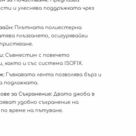
сти и улеснява поддръжката чрез
зайн:
Плътната полиестерна
тява плъзгането, осигурявайки
 пристягане.
и:
Съвместим с повечето
 както и със система ISOFIX.
ж:
Гъвкавата лента позволява бърз и
а подложката.
ве за Съхранение:
Двата джоба в
ряват удобно съхранение на
по време на пътуване.