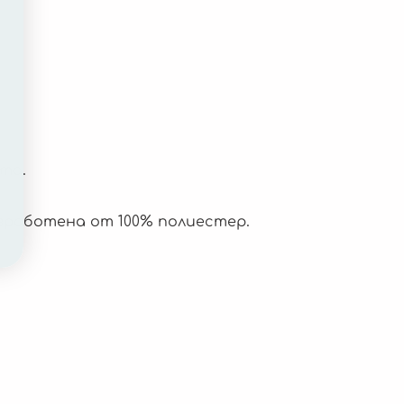
та.
изработена от 100% полиестер.