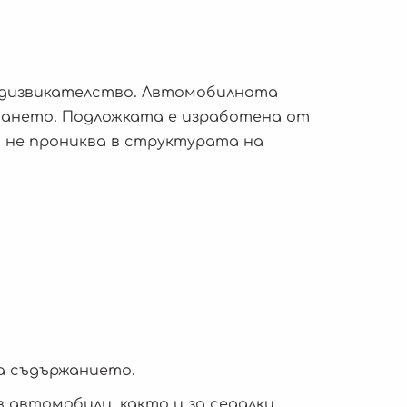
едизвикателство. Автомобилната
ването. Подложката е изработена от
т не прониква в структурата на
а съдържанието.
 автомобили, както и за седалки,