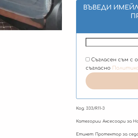
ВЪВЕДИ ИМЕЙЛ
П
Съгласен съм с 
съгласно
Политик
Код:
333/R11-3
Категории:
Аксесоари за Н
Етикет:
Протектор за седа