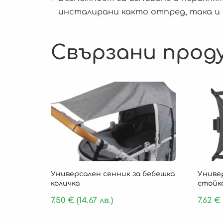
инсталирани както отпред, така и 
Свързани прод
Универсален сенник за бебешка
Униве
количка
стойк
7.50
€
(14.67 лв.)
7.62
€