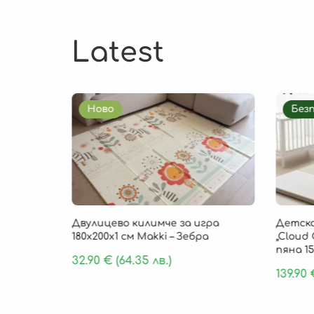
Latest
Ново
Без
85 × 1 см
Двулицево килимче за игра
Детско
, 9 части
180х200х1 см Makki – Зебра
„Cloud 
пяна 15
32.90
€
(64.35 лв.)
139.90