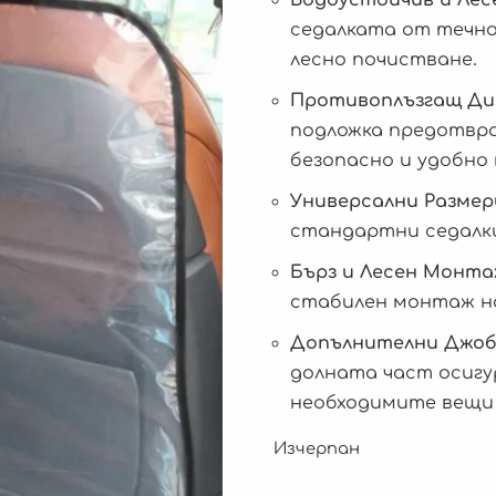
седалката от течно
лесно почистване.
Противоплъзгащ Ди
подложка предотвра
безопасно и удобно
Универсални Размер
стандартни седалки,
Бърз и Лесен Монта
стабилен монтаж н
Допълнителни Джобо
долната част осигу
необходимите вещи 
Изчерпан