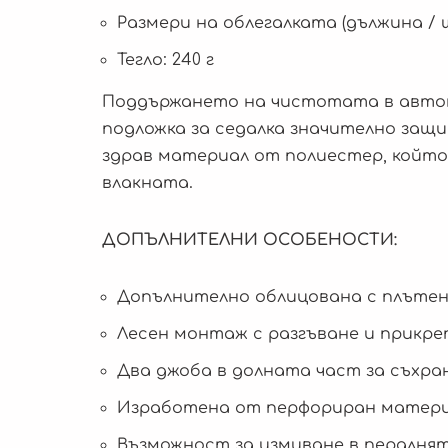
Размери на облегалката (дължина / ш
Тегло: 240 г
Поддържането на чистотата в автом
подложка за седалка значително защ
здрав материал от полиестер, който
влакната.
ДОПЪЛНИТЕЛНИ ОСОБЕНОСТИ:
Допълнително облицована с плътен
Лесен монтаж с разгъване и прикре
Два джоба в долната част за съхра
Изработена от перфориран материа
Възможност за измиване в пералнят