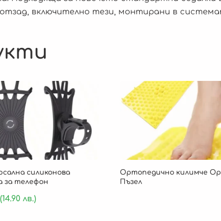
отзад, включително тези, монтирани в системат
укти
рсална силиконова
Ортопедично килимче О
а за телефон
Пъзел
(14.90 лв.)