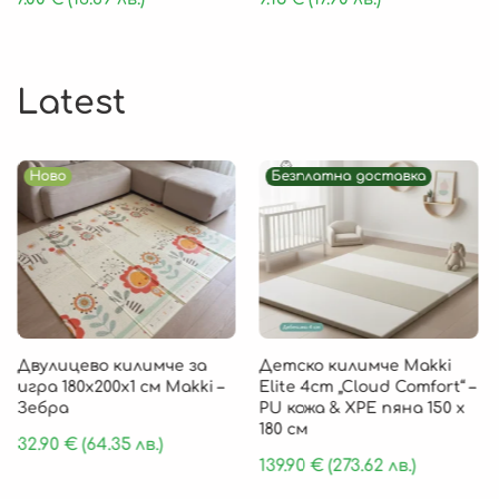
Latest
Ново
Безплатна доставка
Двулицево килимче за
Детско килимче Makki
игра 180х200х1 см Makki –
Elite 4cm „Cloud Comfort“ –
Зебра
PU кожа & XPE пяна 150 х
180 см
32.90
€
(64.35 лв.)
139.90
€
(273.62 лв.)