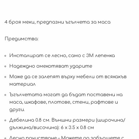
4 броя меки, предпазни ъгълчета за маса
Предимства:
Инсталират се лесно, само с 3М лепенка
Надеждно омекотяват ударите
Може да се залепят върху мебели от всякакъв
материал
Ъгълчетата могат да бъдат поставени на
маса, шкафове, плотове, стени, рафтове и
други.
Дебелина 0.8 см. Външни размери (широчина/
дължина/височина): 6 х 3.5 х 0.8 см
Лесно почистване – Можете да забършете с