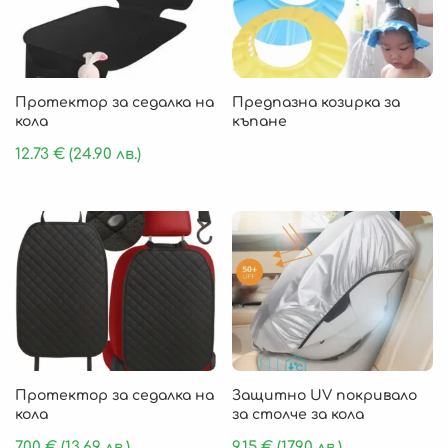
Протектор за седалка на
Предпазна козирка за
кола
къпане
12.73
€
(24.90 лв.)
Протектор за седалка на
Защитно UV покривало
кола
за столче за кола
7.00
€
(13.69 лв.)
9.15
€
(17.90 лв.)