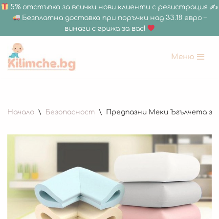
5% отстъпка за всички нови клиенти с регистрация ✍
Безплатна доставка при поръчки над 33.18 евро –
винаги с грижа за вас!
Меню
Продължете
към
съдържанието
Начало
\
Безопасност
\
Предпазни Меки Ъгълчета за 