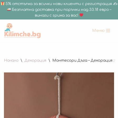
5% отстъпка за всички нови клиенти с регистрация ✍
Безплатна доставка при поръчки над 33.18 евро –
винаги с грижа за вас!
Меню
Продължете
към
съдържанието
Начало
\
Декорация
\
Монтесори Дъга – Декорация з