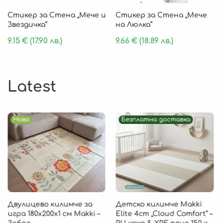
Стикер за Стена „Мече и
Стикер за Стена „Мече
Звездичка“
на Люлка“
9.15
€
(17.90 лв.)
9.66
€
(18.89 лв.)
Latest
Ново
Безплатна доставка
Двулицево килимче за
Детско килимче Makki
игра 180х200х1 см Makki –
Elite 4cm „Cloud Comfort“ –