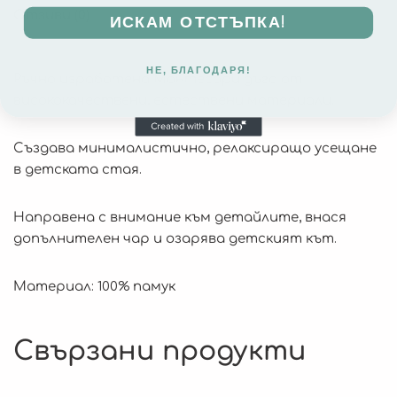
Отзиви (0)
ИСКАМ ОТСТЪПКА!
НЕ, БЛАГОДАРЯ!
Ръчно изработена Монтесори дъга от
висококачествени, естествени материали.
Създава минималистично, релаксиращо усещане
в детската стая.
Направена с внимание към детайлите, внася
допълнителен чар и озарява детският кът.
Материал: 100% памук
Свързани продукти