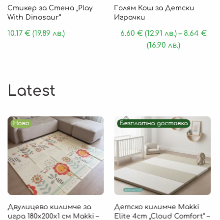
Стикер за Стена „Play
Голям Кош за Детски
With Dinosaur“
Играчки
10.17
€
(19.89 лв.)
6.60
€
(12.91 лв.)
–
8.64
€
(16.90 лв.)
Latest
Ново
Безплатна доставка
Двулицево килимче за
Детско килимче Makki
игра 180х200х1 см Makki –
Elite 4cm „Cloud Comfort“ –