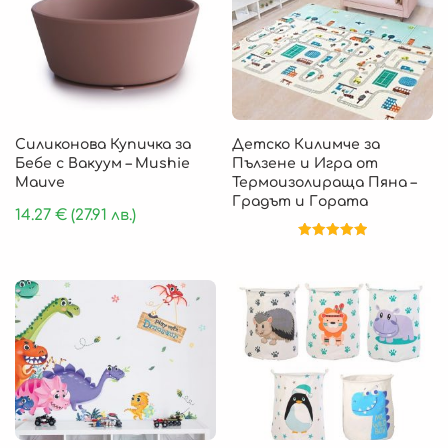
Силиконова Купичка за
Детско Килимче за
Бебе с Вакуум – Mushie
Пълзене и Игра от
Mauve
Термоизолираща Пяна –
Градът и Гората
14.27
€
(27.91 лв.)
Оценено на
5.00
от 5