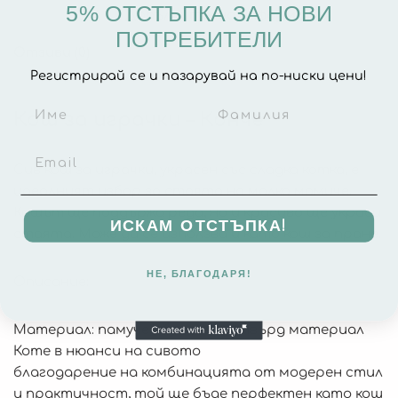
5% ОТСТЪПКА ЗА НОВИ
Описание
Допълнителна информация
ПОТРЕБИТЕЛИ
Отзиви (0)
Регистрирай се и пазарувай на по-ниски цени!
Кош за играчки – Конче
Сив кош за играчки, украсен със сладка котка, е
идеалният избор за стаята на малко момиче.
Кошът ще поддържа реда, но и красиво ще украси
ИСКАМ ОТСТЪПКА!
стаята. Може да се използва и като кош за пране.
НЕ, БЛАГОДАРЯ!
Описание:
Материал: памучен брезент – твърд материал
Коте в нюанси на сивото
благодарение на комбинацията от модерен стил
и практичност, той ще бъде перфектен като кош