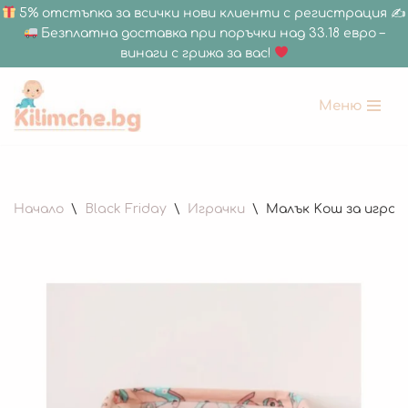
5% отстъпка за всички нови клиенти с регистрация ✍
Безплатна доставка при поръчки над 33.18 евро –
винаги с грижа за вас!
Меню
Продължете
към
съдържанието
Начало
\
Black Friday
\
Играчки
\
Малък Kош за играчк