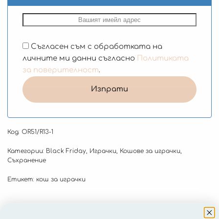
Съгласен съм с обработката на
личните ми данни съгласно
Политиката
за поверителност
.
Код:
OR51/R13-1
Категории:
Black Friday
,
Играчки
,
Кошове за играчки
,
Съхранение
Етикет:
кош за играчки