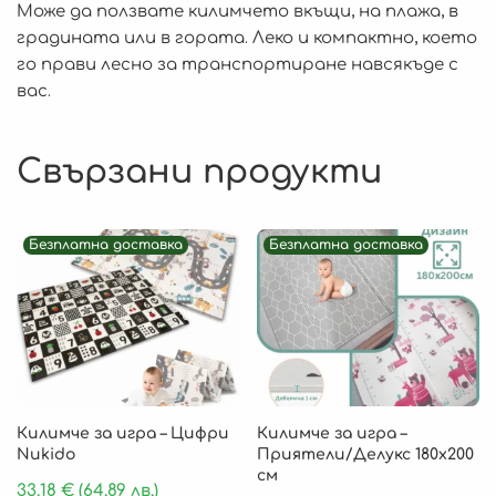
Може да ползвате килимчето вкъщи, на плажа, в
градината или в гората. Леко и компактно, което
го прави лесно за транспортиране навсякъде с
вас.
Свързани продукти
Безплатна доставка
Безплатна доставка
Килимче за игра – Цифри
Килимче за игра –
Nukido
Приятели/Делукс 180х200
см
33.18
€
(64.89 лв.)