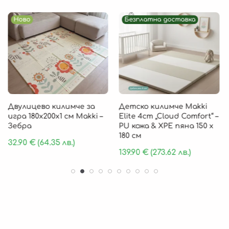
Ново
Безплатна доставка
Двулицево килимче за
Детско килимче Makki
игра 180х200х1 см Makki –
Elite 4cm „Cloud Comfort“ –
Зебра
PU кожа & XPE пяна 150 х
180 см
32.90
€
(64.35 лв.)
139.90
€
(273.62 лв.)