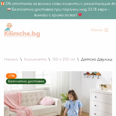
5% отстъпка за всички нови клиенти с регистрация ✍
Безплатна доставка при поръчки над 33.18 евро –
винаги с грижа за вас!
Меню
Продължете
към
съдържанието
Начало
\
Килимчета
\
150 х 200 см
\
Детско Двулицево
-11%
Безплатна доставка