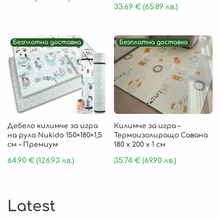
33.69
€
(65.89 лв.)
Безплатна доставка
Безплатна доставка
Дебело килимче за игра
Килимче за игра –
на руло Nukido 150×180×1,5
Термоизолиращо Савана
см – Премиум
180 x 200 x 1 см
64.90
€
(126.93 лв.)
35.74
€
(69.90 лв.)
Latest