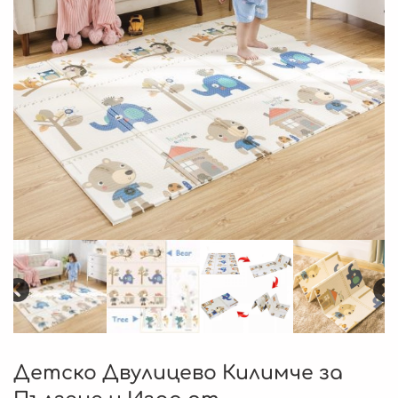
Детско Двулицево Килимче за