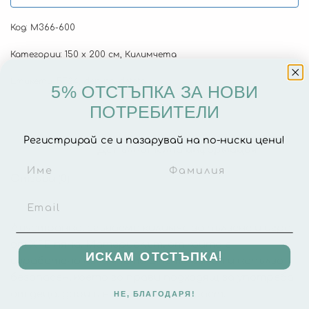
Код:
М366-600
Категории:
150 х 200 см
,
Килимчета
Етикети:
BF24
,
den-na-deteto
5% ОТСТЪПКА ЗА НОВИ
ПОТРЕБИТЕЛИ
Регистрирай се и пазарувай на по-ниски цени!
Описание
Допълнителна информация
Отзиви (0)
Двустранно, сгъваемо килимче за пълзене и игра
от XPE пяна. Материалът, от който е
ИСКАМ ОТСТЪПКА!
изработено килимчето е нетоксичен и напълзо
безопасен, което го прави подходящ за употреба
от деца, дори и в най-ранна възраст.
НЕ, БЛАГОДАРЯ!