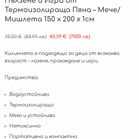
Пълзене и Игра от
Термоизолираща Пяна – Мече/
Мишлета 150 x 200 x 1см
45.50
€
(88.99 лв.)
40.39
€
(79.00 лв.)
Килимчето е подходящо за деца от всякаква
възраст – лазене, прохождане и игри.
Предимства:
Водоустойчиво
Термоизолиращо
Меко и устойчиво
Нетоксично
Портативно и компактно