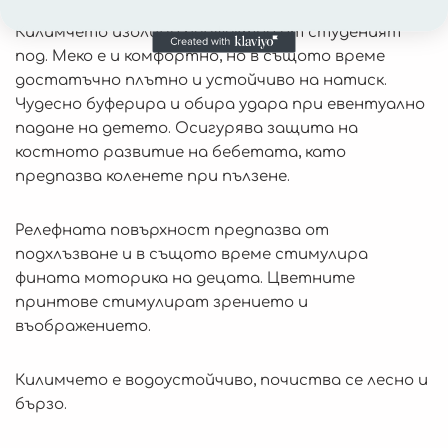
Килимчето изолира перфектно от студеният
под. Меко е и комфортно, но в същото време
достатъчно плътно и устойчиво на натиск.
Чудесно буферира и обира удара при евентуално
падане на детето. Осигурява защита на
костното развитие на бебетата, като
предпазва коленете при пълзене.
Релефната повърхност предпазва от
подхлъзване и в същото време стимулира
фината моторика на децата. Цветните
принтове стимулират зрението и
въображението.
Килимчето е водоустойчиво, почиства се лесно и
бързо.