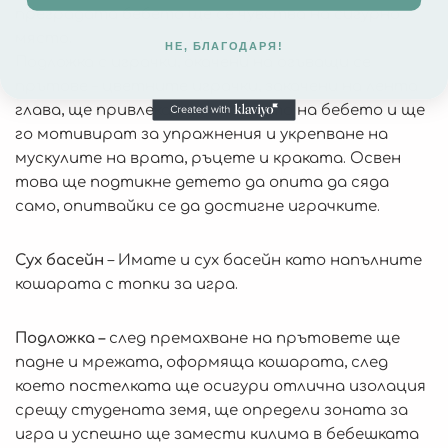
преградата бебето ще се чувства на сигурно
място.
НЕ, БЛАГОДАРЯ!
Подложка с играчки, окачени на огъващи се
прътове – цветните играчки, закачени на лента
глава, ще привлекат вниманието на бебето и ще
го мотивират за упражнения и укрепване на
мускулите на врата, ръцете и краката. Освен
това ще подтикне детето да опита да сяда
само, опитвайки се да достигне играчките.
Сух басейн
– Имате и сух басейн като напълните
кошарата с топки за игра.
Подложка –
след премахване на прътовете ще
падне и мрежата, оформяща кошарата, след
което постелката ще осигури отлична изолация
срещу студената земя, ще определи зоната за
игра и успешно ще замести килима в бебешката