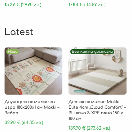
15.29
€
(29.90 лв.)
17.84
€
(34.89 лв.)
Latest
Ново
Безплатна доставка
Двулицево килимче за
Детско килимче Makki
игра 180х200х1 см Makki –
Elite 4cm „Cloud Comfort“ –
Зебра
PU кожа & XPE пяна 150 х
180 см
32.90
€
(64.35 лв.)
139.90
€
(273.62 лв.)