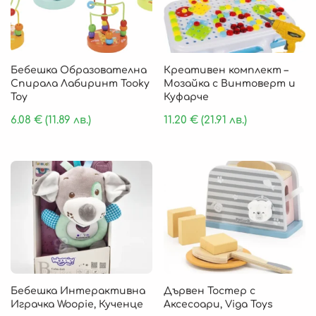
Бебешка Образователна
Креативен комплект –
Спирала Лабиринт Tooky
Мозайка с Винтоверт и
Toy
Куфарче
6.08
€
(11.89 лв.)
11.20
€
(21.91 лв.)
Бебешка Интерактивна
Дървен Тостер с
Играчка Woopie, Кученце
Аксесоари, Viga Toys