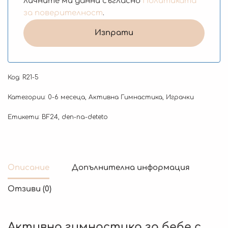
личните ми данни съгласно
Политиката
за поверителност
.
Код:
R21-5
Категории:
0-6 месеца
,
Активна Гимнастика
,
Играчки
Етикети:
BF24
,
den-na-deteto
Описание
Допълнителна информация
Отзиви (0)
Активна гимнастика за бебе с