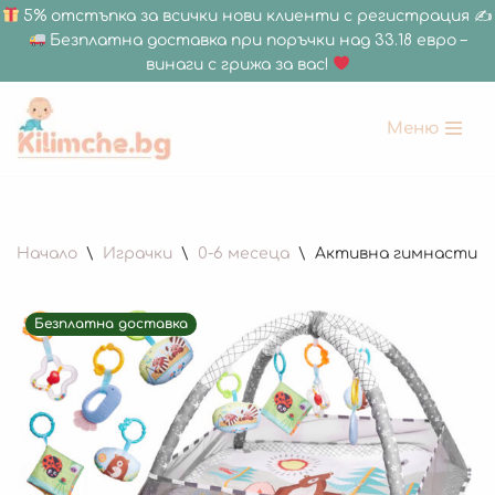
5% отстъпка за всички нови клиенти с регистрация ✍
Безплатна доставка при поръчки над 33.18 евро –
винаги с грижа за вас!
Меню
Продължете
към
съдържанието
Начало
\
Играчки
\
0-6 месеца
\
Активна гимнастика 
Безплатна доставка