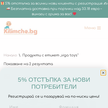
5% отстъпка за всички нови клиенти с регистрация ✍
Безплатна доставка при поръчки над 33.18 евро –
винаги с грижа за вас!
Меню
Продължете
към
съдържанието
180 x 200 см
Начало
\
Продукти с етикет „viga toys“
150 х 200 см
Показване на 2 резултата
150 x 180 см
120 х 180 см
5% ОТСТЪПКА ЗА НОВИ
120 x 120 см
ПОТРЕБИТЕЛИ
Дебелина 1.5 СМ
Регистрирай се и пазарувай на по-ниски цени!
Дебелина 2 СМ
Всички Размери