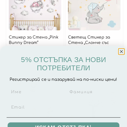
Стикери за стена
Стикер за Стена „Pink
Светещ Стикер за
Джунгла и Природа
Bunny Dream“
Стена „Слонче със
Животни и Приятели
Светещо Балонче“
10.17
€
(19.89 лв.)
9.15
€
(17.90 лв.)
Камиони, Самолети и Пътуване
5% ОТСТЪПКА ЗА НОВИ
ПОТРЕБИТЕЛИ
Космос
Лека Нощ
Регистрирай се и пазарувай на по-ниски цени!
Светещи стикери
Стикери за момиче
Стикери за момче
Стикери с метър
Сърца, Форми и Цветя