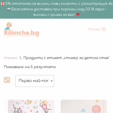
5% отстъпка за всички нови клиенти с регистрация ✍
Безплатна доставка при поръчки над 33.18 евро –
винаги с грижа за вас!
Меню
Продължете
към
съдържанието
180 x 200 см
Начало
\
Продукти с етикет „стикер за детска стая“
150 х 200 см
Показване на 5 резултата
150 x 180 см
120 х 180 см
120 x 120 см
Дебелина 1.5 СМ
Дебелина 2 СМ
Всички Размери