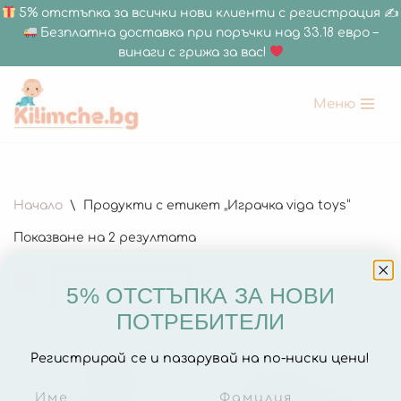
5% отстъпка за всички нови клиенти с регистрация ✍
Безплатна доставка при поръчки над 33.18 евро –
винаги с грижа за вас!
Меню
Продължете
към
съдържанието
180 x 200 см
Начало
\
Продукти с етикет „Играчка viga toys“
150 х 200 см
Показване на 2 резултата
150 x 180 см
120 х 180 см
5% ОТСТЪПКА ЗА НОВИ
120 x 120 см
ПОТРЕБИТЕЛИ
Дебелина 1.5 СМ
Регистрирай се и пазарувай на по-ниски цени!
Дебелина 2 СМ
Всички Размери