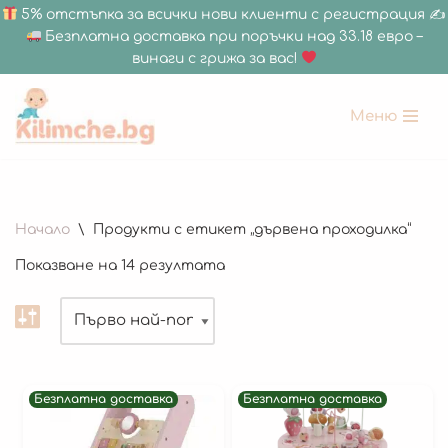
5% отстъпка за всички нови клиенти с регистрация ✍
Безплатна доставка при поръчки над 33.18 евро –
винаги с грижа за вас!
Меню
Продължете
към
съдържанието
180 x 200 см
Начало
\
Продукти с етикет „дървена проходилка“
150 х 200 см
Показване на 14 резултата
150 x 180 см
120 х 180 см
120 x 120 см
Дебелина 1.5 СМ
Безплатна доставка
Безплатна доставка
Дебелина 2 СМ
Всички Размери